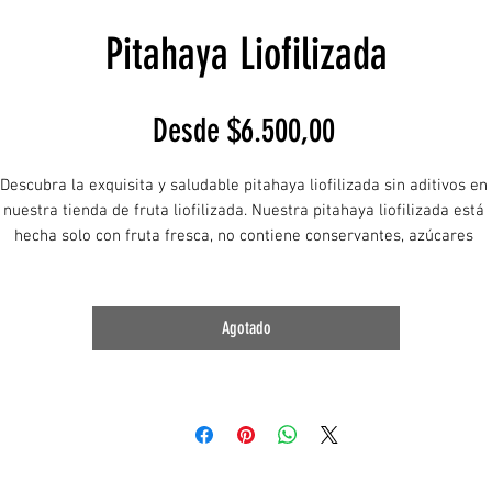
Pitahaya Liofilizada
Precio
Desde
$6.500,00
de
Descubra la exquisita y saludable pitahaya liofilizada sin aditivos en 
oferta
nuestra tienda de fruta liofilizada. Nuestra pitahaya liofilizada está 
hecha solo con fruta fresca, no contiene conservantes, azúcares 
adidos ni aditivos artificiales. Este proceso de liofilización conserva e
abor, la textura y los nutrientes de la fruta, lo que la convierte en una
elicia natural y saludable. La pitahaya es rica en fibra, antioxidantes y
Agotado
taminas, siendo una excelente opción para satisfacer antojos de form
saludable. Añada un toque exótico a sus smoothies, postres o 
simplemente disfrútela como un snack delicioso y nutritivo.