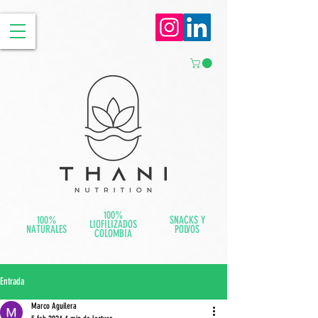
100%
100%
SNACKS Y
LIOFILIZADOS
NATURALES
POLVOS
COLOMBIA
Entrada
Marco Aguilera