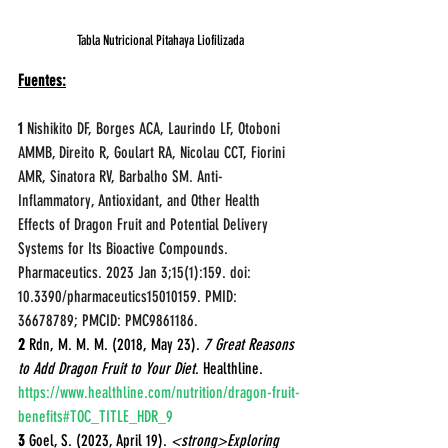
Tabla Nutricional Pitahaya Liofilizada
Fuentes:
1
 Nishikito DF, Borges ACA, Laurindo LF, Otoboni 
AMMB, Direito R, Goulart RA, Nicolau CCT, Fiorini 
AMR, Sinatora RV, Barbalho SM. Anti-
Inflammatory, Antioxidant, and Other Health 
Effects of Dragon Fruit and Potential Delivery 
Systems for Its Bioactive Compounds. 
Pharmaceutics. 2023 Jan 3;15(1):159. doi: 
10.3390/pharmaceutics15010159. PMID: 
36678789; PMCID: PMC9861186.
2 
Rdn, M. M. M. (2018, May 23). 
7 Great Reasons 
to Add Dragon Fruit to Your Diet
. Healthline. 
https://www.healthline.com/nutrition/dragon-fruit-
benefits#TOC_TITLE_HDR_9
3
 Goel, S. (2023, April 19). 
<strong>Exploring 