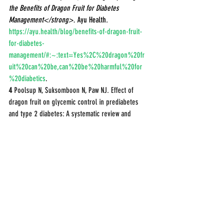
the Benefits of Dragon Fruit for Diabetes 
Management</strong>
. Ayu Health. 
https://ayu.health/blog/benefits-of-dragon-fruit-
for-diabetes-
management/#:~:text=Yes%2C%20dragon%20fr
uit%20can%20be,can%20be%20harmful%20for
%20diabetics
.
4
 Poolsup N, Suksomboon N, Paw NJ. Effect of 
dragon fruit on glycemic control in prediabetes 
and type 2 diabetes: A systematic review and 
meta-analysis. PLoS One. 2017 Sep 
8;12(9):e0184577. doi: 
10.1371/journal.pone.0184577. PMID: 28886195; 
PMCID: PMC5590977.
5
 Guimarães DAB, De Castro DDSB, de Oliveira FL, 
Nogueira EM, da Silva MAM, Teodoro AJ. Pitaya 
Extracts Induce Growth Inhibition and 
Proapoptotic Effects on Human Cell Lines of 