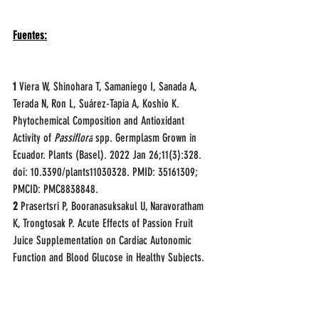
Fuentes:
1
 Viera W, Shinohara T, Samaniego I, Sanada A, 
Terada N, Ron L, Suárez-Tapia A, Koshio K. 
Phytochemical Composition and Antioxidant 
Activity of 
Passiflora
 spp. Germplasm Grown in 
Ecuador. Plants (Basel). 2022 Jan 26;11(3):328. 
doi: 10.3390/plants11030328. PMID: 35161309; 
PMCID: PMC8838848.
2
 Prasertsri P, Booranasuksakul U, Naravoratham 
K, Trongtosak P. Acute Effects of Passion Fruit 
Juice Supplementation on Cardiac Autonomic 
Function and Blood Glucose in Healthy Subjects. 
Prev Nutr Food Sci. 2019 Sep;24(3):245-253. doi: 
10.3746/pnf.2019.24.3.245. Epub 2019 Sep 30. 
PMID: 31608249; PMCID: PMC6779082.