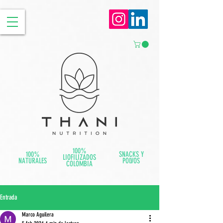
100%
100%
SNACKS Y
LIOFILIZADOS
NATURALES
POLVOS
COLOMBIA
Entrada
Marco Aguilera